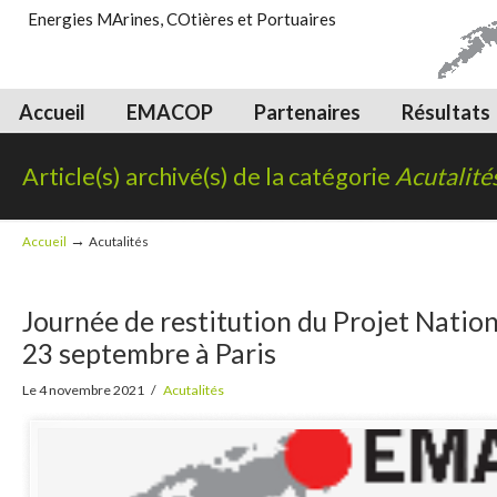
Energies MArines, COtières et Portuaires
Accueil
EMACOP
Partenaires
Résultats
Article(s) archivé(s) de la catégorie
Acutalité
→
Accueil
Acutalités
Journée de restitution du Projet Nati
23 septembre à Paris
Le 4 novembre 2021
/
Acutalités